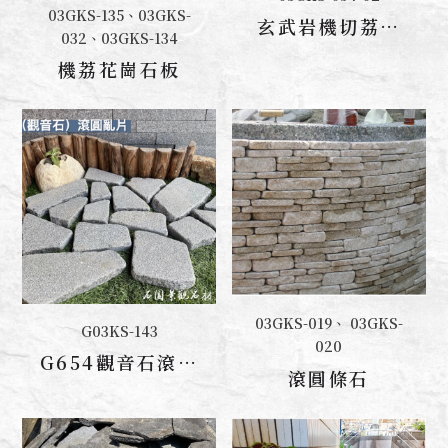
聯絡我們
03GKS-135、03GKS-
聯絡我們
玄武岩機切荔面
032、03GKS-134
踏板
機荔花崗石板
03GKS-019、 03GKS-
G03KS-143
聯絡我們
聯絡我們
020
G654觀音石滾圓
滾圓條石
亂片