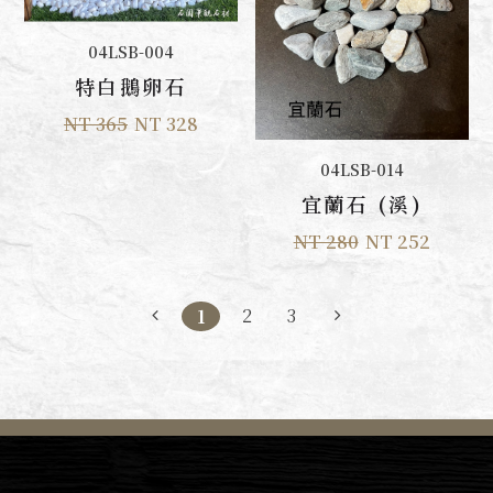
加入購物車
04LSB-004
特白鵝卵石
NT 365
NT 328
加入購物車
04LSB-014
宜蘭石 (溪)
NT 280
NT 252
2
3
1