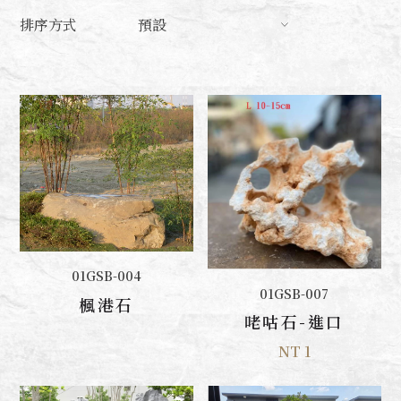
排序方式
預設
01GSB-004
聯絡我們
加入購物車
01GSB-007
楓港石
咾咕石-進口
NT 1