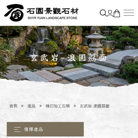
關於石園
石材&購物車
玄武岩-滾圓荔面
造景實績
最新消息
首頁
產品
機切加工石類
玄武岩-滾圓荔面
聯絡石園