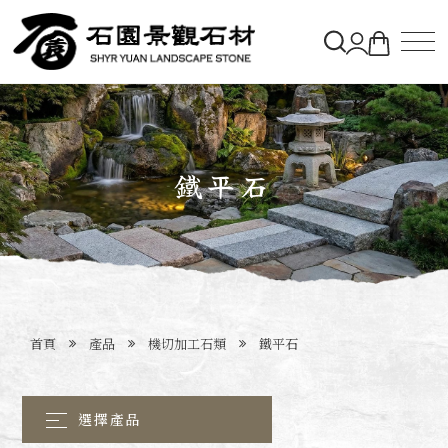
關於石園
石材&購物車
鐵平石
造景實績
最新消息
首頁
產品
機切加工石類
鐵平石
聯絡石園