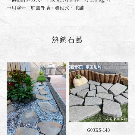
→用途←：庭園外牆、疊砌式、地舖
熱銷石藝
G03KS-143
聯絡我們