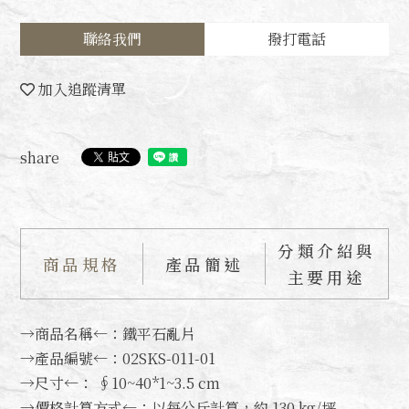
聯絡我們
撥打電話
加入追蹤清單
share
分類介紹與
商品規格
產品簡述
主要用途
→商品名稱←：鐵平石亂片
→產品編號←：02SKS-011-01
→尺寸←： ∮10~40*1~3.5 cm
→價格計算方式←：以每公斤計算，約 130 kg/坪