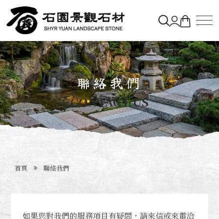
關於石園
聯絡我們
石材&購物車
CONTACT US
造景實績
最新消息
首頁
聯絡我們
聯絡石園
如果您對我們的服務項目有疑問，請
來信
或
來電
洽