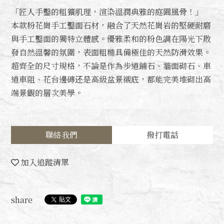
「匠人手鑿的粗獷肌理，渲染溫潤典雅的庭園風骨！」
本款粉花崗手工鑿面石材，融合了天然花崗岩的堅硬耐磨
與手工鑿面的獨特立體感。優雅柔和的粉色調在陽光下散
發自然溫馨的氛圍，表面粗糙具備極佳的天然防滑效果。
超齊全的尺寸規格，不論是作為步道鋪石、牆面砌石、車
道車阻、花台邊磚还是高級盆景襯底，都能完美堆砌出高
端景觀的層次美學。
聯絡我們
撥打電話
加入追蹤清單
share