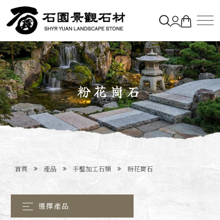
關於石園
石材&購物車
粉花崗石
造景實績
最新消息
首頁
產品
手鑿加工石類
粉花崗石
聯絡石園