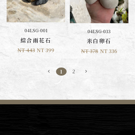
加入購物車
04LSG-001
加入購物車
04LSG-033
綜合雨花石
米白卵石
NT 443
NT 399
NT 378
NT 336
2
1