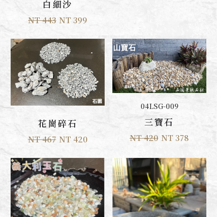
白細沙
NT 443
NT 399
加入購物車
04LSG-009
加入購物車
三寶石
花崗碎石
NT 420
NT 378
NT 467
NT 420