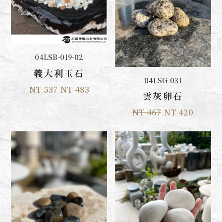
加入購物車
04LSB-019-02
義大利玉石
加入購物車
04LSG-031
NT 537
NT 483
雲灰卵石
NT 467
NT 420