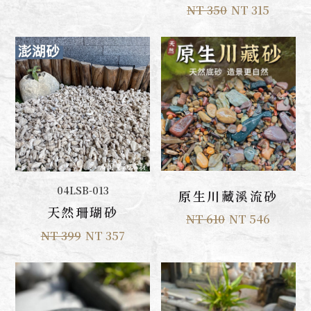
NT 350
NT 315
加入購物車
加入購物車
04LSB-013
原生川藏溪流砂
天然珊瑚砂
NT 610
NT 546
NT 399
NT 357