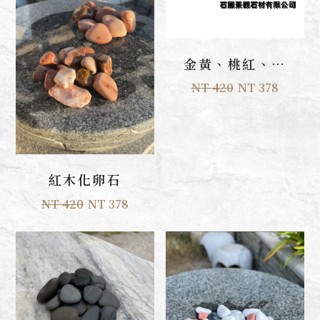
加入購物車
金黃、桃紅、灰
黑 角石
NT 420
NT 378
加入購物車
紅木化卵石
NT 420
NT 378