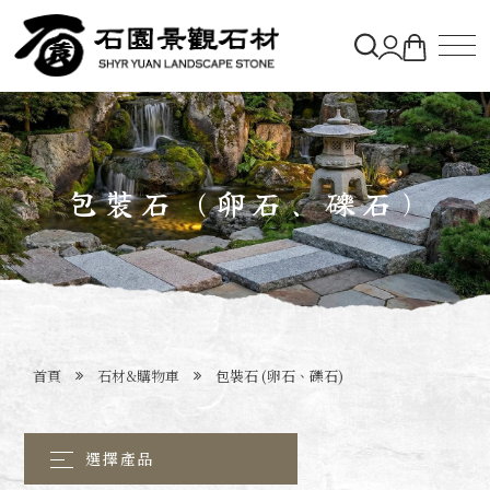
關於石園
石材&購物車
包裝石 (卵石、礫石)
造景實績
最新消息
首頁
石材&購物車
包裝石 (卵石、礫石)
聯絡石園