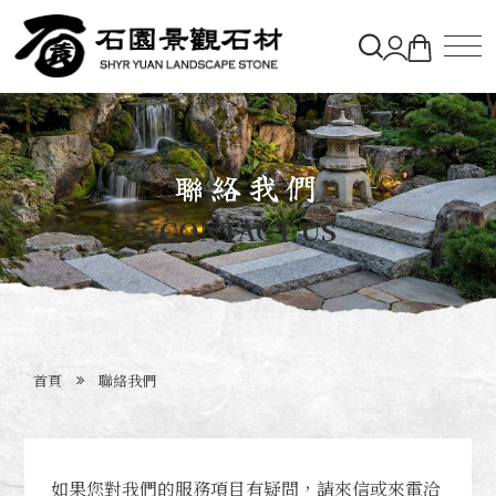
關於石園
聯絡我們
石材&購物車
CONTACT US
造景實績
最新消息
首頁
聯絡我們
聯絡石園
如果您對我們的服務項目有疑問，請
來信
或
來電
洽