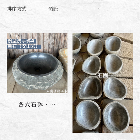
排序方式
預設
各式石砵、水
聯絡我們
砵、洗手砵