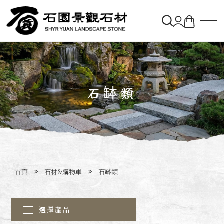
關於石園
石材&購物車
石缽類
造景實績
最新消息
首頁
石材&購物車
石缽類
聯絡石園