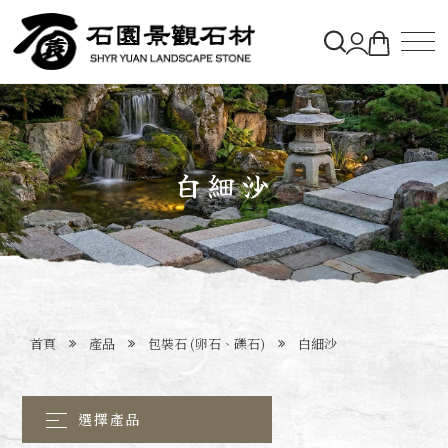
關於石園
石材&購物車
白細沙
造景實績
最新消息
首頁
產品
包裝石 (卵石、礫石)
白細沙
聯絡石園