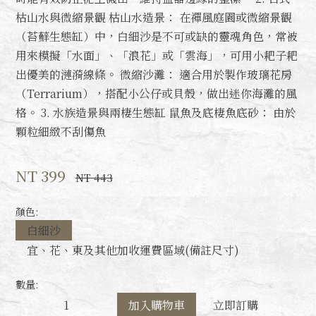
枯山水與微縮景觀 枯山水造景： 在禪風庭園或微縮景觀
（苔蘚生態缸）中，白細沙是不可或缺的靈魂角色，常被
用來模擬「水面」、「浪花」或「雲海」，可用小耙子耙
出優美的漣漪線條。 微縮沙灘： 適合用於製作玻璃花房
（Terrarium），搭配小公仔或貝殼，做出迷你海灘的風
格。 3. 水族造景與兩棲生態缸 鼠魚及底棲魚底砂： 由於
顆粒細緻不刮傷魚
NT 399
NT 443
顏色:
白細沙
宜、花、東及其他加收運費區域(備註尺寸)
數量:
加入購物車
立即訂購