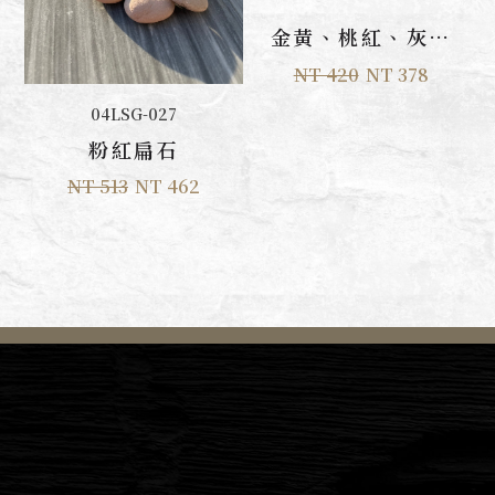
加入購物車
金黃、桃紅、灰黑
角石
NT 420
NT 378
加入購物車
04LSG-027
粉紅扁石
NT 513
NT 462