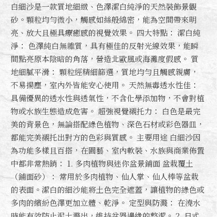
白細沙是一款質地細緻、色澤潔白純淨的天然裝飾景觀
砂。顆粒均勻微小，觸感如絲般綿密，能為空間帶來明
亮、放大且極具療癒感的視覺效果。 四大特點： 潔白純
淨： 色澤純白無雜質，具有極佳的反射光線效果，能瞬
間點亮原本陰暗的角落，營造北歐風或海灘度假感。 質
地細膩平滑： 顆粒經精細篩選，質地均勻且觸感親膚，
不易揚塵，室內外皆能安心使用。 天然無毒透水性佳：
具備優異的透水性與透氣性，不含化學添加物，不會對植
物或水族生態造成危害。 超強視覺襯托力： 白色是最完
美的背景色，無論搭配綠色植物、深色石材或彩色器皿，
都能完美襯托出對方的色彩與質感。 主要用途 白細沙因
為功能多樣且百搭，在園藝、室內軟裝、水族與商業佈置
中都非常熱銷： 1. 多肉植物與迷你盆景鋪面 盆栽覆土
（鋪面砂）： 常用於多肉植物、仙人掌、仙人棒等盆栽
的表面。潔白的細沙能將土色完全遮蓋，讓植物的綠色或
多肉的繽紛色澤更加立體、乾淨。 定型與防濺： 在澆水
時能有效防止泥土濺出，維持盆器邊緣的整潔。 2. 日式