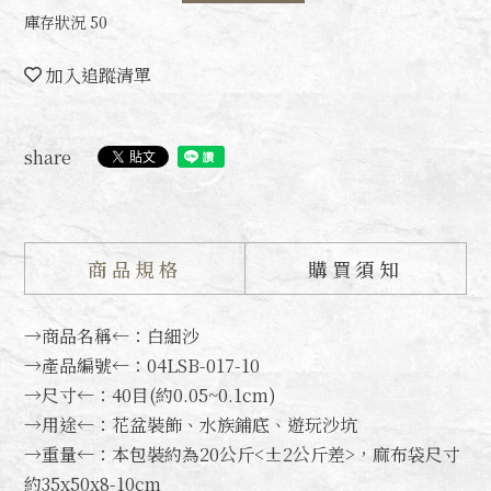
庫存狀況 50
加入追蹤清單
share
商品規格
購買須知
→商品名稱←：白細沙
→產品編號←：04LSB-017-10
→尺寸←：40目(約0.05~0.1cm)
→用途←：花盆裝飾、水族鋪底、遊玩沙坑
→重量←：本包裝約為20公斤<±2公斤差>，麻布袋尺寸
約35x50x8-10cm