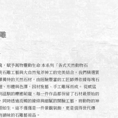
雕
斤
魂，賦予萬物靈動生命 本系列「各式天然動物石
統石雕工藝與大自然鬼斧神工的完美結合。我們精選質
澤獨特的天然石材，由經驗豐富的工匠師傅依據每塊石
理、形體與色澤，因材施藝、手工雕琢而成。 從威猛
到溫馴的療癒萌寵，每一件作品都保留了石材最原始的
，同時透過流暢的線條與細膩的開臉工藝，將動物的神
栩如生。這不僅僅是一件景觀裝飾，更是值得世代傳
有韻味的石雕藝術品。