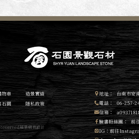
購物車
造景實績
地址：
台南市安南
電話：
06-257-2
絡石園
隱私政策
信箱：
a093718
臉書粉絲團：
前往
 Reserved
蘋果網頁設計
IG：
前往Instagr