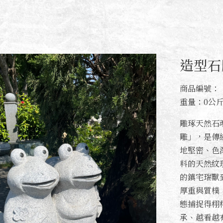
造型石
商品編號：
重量：0公
雕琢天然石
雕」，是傳
地堅密、色
料的天然紋
的鎮宅瑞獸
厚重與質樸
態捕捉得栩
承、越看越