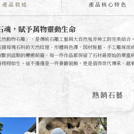
產品敘述
產品核心特色
石魂，賦予萬物靈動生命
天然動物石雕」，是傳統石雕工藝與大自然鬼斧神工的完美結合
依據每塊石料的天然紋理、形體與色澤，因材施藝、手工雕琢而
瑞獸到溫馴的療癒萌寵，每一件作品都保留了石材最原始的厚重
得栩栩如生。這不僅僅是一件景觀裝飾，更是值得世代傳承、越
熱銷石藝