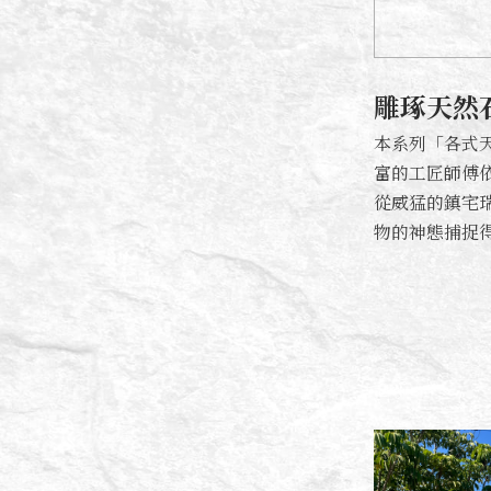
雕琢天然
本系列「各式
富的工匠師傅
從威猛的鎮宅
物的神態捕捉