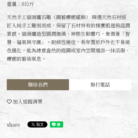
重量：0公斤
天然手工貓頭鷹石雕（園藝療癒擺飾） 精選天然石材經
匠人純手工雕刻而成，保留了石材特有的樸實肌理與溫潤
質感。貓頭鷹造型圓潤飽滿、神態生動靈巧，象徵著「智
慧、福氣與守護」。耐候性極佳，長年置於戶外也不易褪
色風化，能為綠意盎然的庭園或室內空間增添一抹活潑、
療癒的藝術氣息。
聯絡我們
撥打電話
加入追蹤清單
share