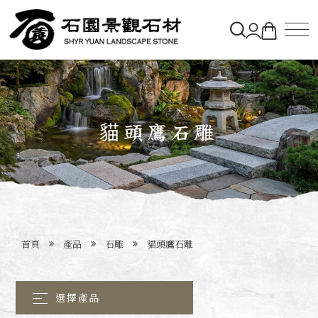
關於石園
石材&購物車
貓頭鷹石雕
造景實績
最新消息
首頁
產品
石雕
貓頭鷹石雕
聯絡石園