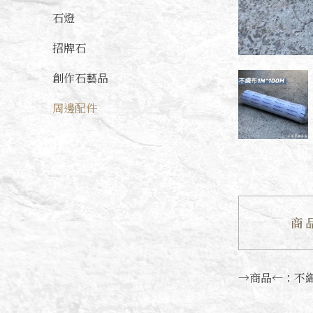
石燈
招牌石
創作石藝品
周邊配件
商
→商品←：不織布