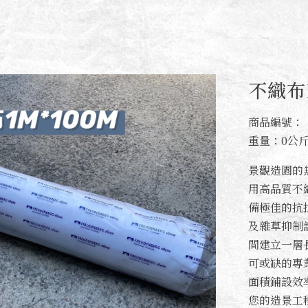
不織布1
商品編號：
重量：0公
景觀造園的
用高品質不
備極佳的抗
及雜草抑制
間建立一層
可或缺的專業
面積鋪設效
您的造景工