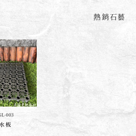
熱銷石藝
GL-003
水板