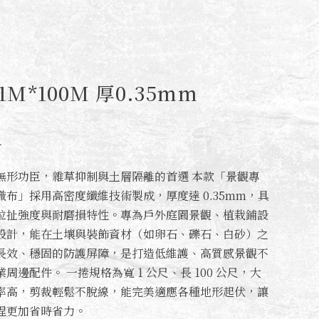
M*100M 厚0.35mm
斤
無形功臣，雜草抑制與土層隔離的首選 本款「景觀專
織布」採用高密度纖維技術製成，厚度達 0.35mm，具
拉扯強度與耐磨損特性。專為戶外庭園景觀、植栽鋪設
設計，能在土壤與裝飾資材（如卵石、礫石、白砂）之
長效、穩固的防護屏障，是打造低維護、高質感景觀不
周邊配件。 一捲規格為寬 1 公尺、長 100 公尺，大
率高，剪裁輕鬆不脫線，能完美適應各種地形起伏，讓
程更加省時省力。