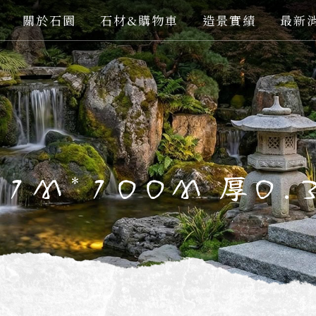
關於石園
石材&購物車
造景實績
最新
1M*100M 厚0.