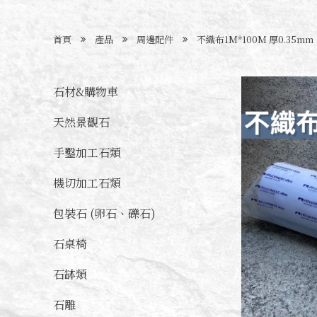
首頁
產品
周邊配件
不織布1M*100M 厚0.35mm
石材&購物車
天然景觀石
手鑿加工石類
機切加工石類
包裝石 (卵石、礫石)
石桌椅
石缽類
石雕