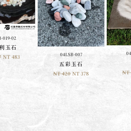
購物車
-019-02
利玉石
04
加入購物車
04LSB-007
7
NT 483
五彩玉石
NT 
NT 420
NT 378