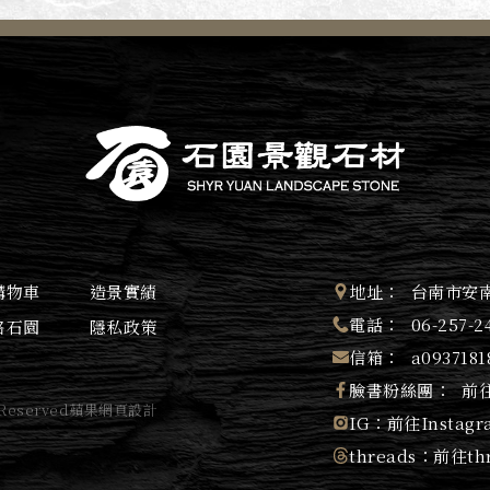
購物車
造景實績
地址：
台南市安南
電話：
06-257-2
絡石園
隱私政策
信箱：
a093718
臉書粉絲團：
前往
 Reserved
蘋果網頁設計
IG：
前往Instagr
threads：
前往thr