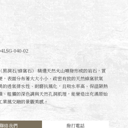
LSG-040-02
斤
（黑洞石/蜂窩石） 精選天然火山噴發形成的岩石，質
硬，表面分布著大大小小、疏密有致的天然蜂窩狀氣
異的透氣排水性、耐磨抗風化，且吸水率高、保溫隔熱
樸、粗獷的深色調與天然孔洞肌理，能營造出充滿原始
工業風交融的景觀美感。
聯絡我們
撥打電話