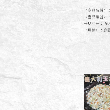
→商品名稱←：
→產品編號←：04
→尺寸←： 
→用途←：庭