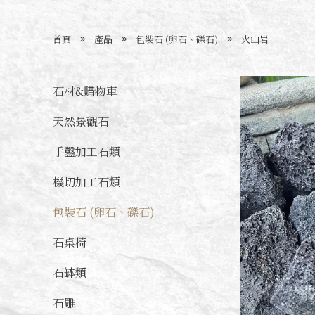
首頁
產品
包裝石 (卵石、礫石)
火山岩
石材&購物車
天然景觀石
手鑿加工石類
機切加工石類
包裝石 (卵石、礫石)
石桌椅
石缽類
石雕