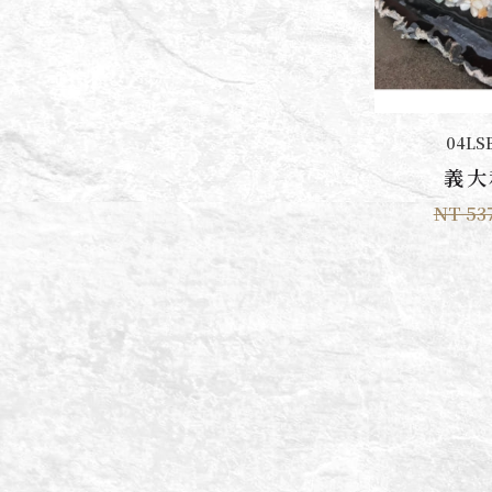
加入
04LSB
義大
NT 53