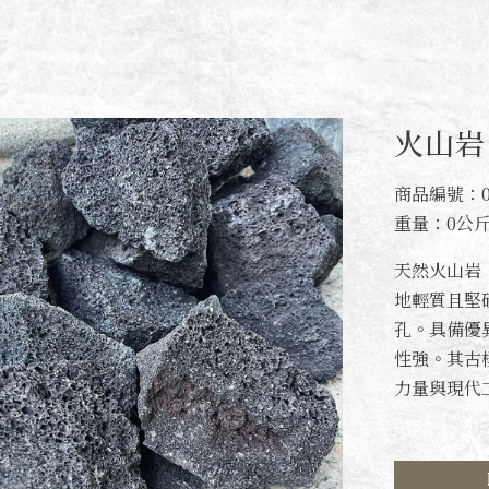
火山岩
商品編號：04
重量：0公
天然火山岩
地輕質且堅
孔。具備優
性強。其古
力量與現代