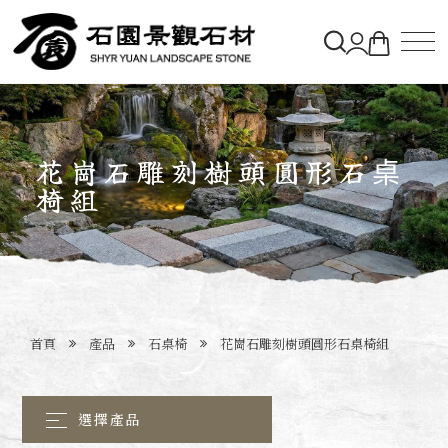
關於石園
花崗石雕刻樹頭圓形石桌
石材&購物車
椅組
造景實績
最新消息
首頁
產品
石桌椅
花崗石雕刻樹頭圓形石桌椅組
聯絡石園