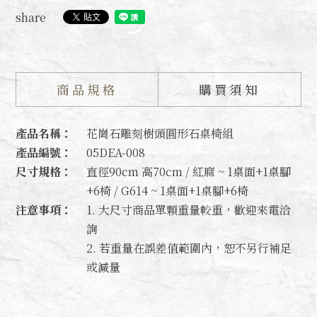
share
商品規格
購買須知
產品名稱：
花崗石雕刻樹頭圓形石桌椅組
產品編號：
05DEA-008
尺寸規格：
直徑90cm 高70cm / 紅麻 ~ 1桌面+1桌腳
+6椅 / G614 ~ 1桌面+1桌腳+6椅
注意事項：
1. 大尺寸商品單顆重量較重，歡迎來電洽
詢
2. 若重量在誤差值範圍內，恕不另行補足
或減量