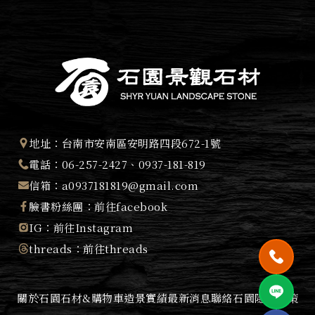
的延續。 我們的堅持 Our
所提供之功能服務時，我們
將視該服務功
地址：
台南市安南區安明路四段672-1號
電話：
06-257-2427
、
0937-181-819
信箱：
a0937181819@gmail.com
臉書粉絲團：
前往facebook
IG：
前往Instagram
threads：
前往threads
關於石園
石材&購物車
造景實績
最新消息
聯絡石園
隱私政策