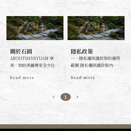
關於石園
隱私政策
ABOUTSHYRYUAN 享
一、隱私權保護政策的適用
美，妳的美麗專家全方位呵
範圍 隱私權保護政策內
護妳的肌膚 深耕台南在地
容，包括本網站如何處理在
Read more
Read more
三十年餘年 我們始終以誠
您使用網站服務時收集到的
信為本、品質為先、服務為
個人識別資料。隱私權保護
心，專注於天然景觀石材的
政策不適用於本網站以外的
1
選材與應用，致力於將自然
相關連結網站，也不適用於
的紋理與溫度融入生活空
非本網站所委託或參與管理
間。 我們相信，每一塊石
的人員。 二、個人資料的
頭，都是大自然的藝術，每
蒐集、處理及利用方式 當
一次合作，都是信任與專業
您造訪本網站或使用本網站