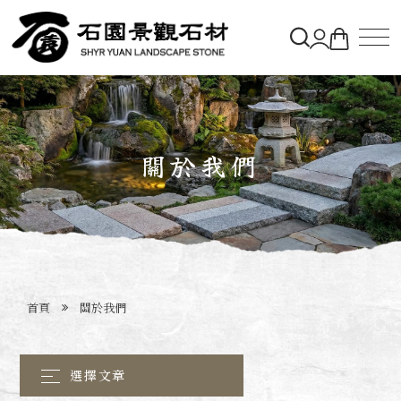
關於石園
石材&購物車
關於我們
造景實績
最新消息
首頁
關於我們
聯絡石園